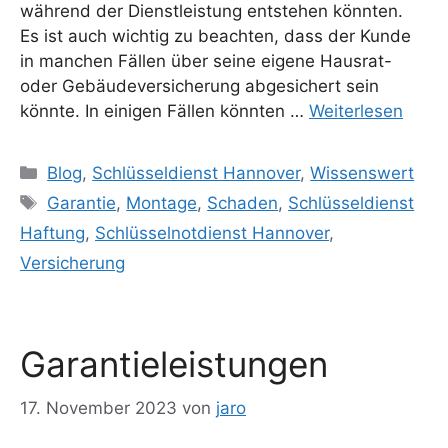
während der Dienstleistung entstehen könnten.
Es ist auch wichtig zu beachten, dass der Kunde
in manchen Fällen über seine eigene Hausrat-
oder Gebäudeversicherung abgesichert sein
könnte. In einigen Fällen könnten …
Weiterlesen
Kategorien
Blog
,
Schlüsseldienst Hannover
,
Wissenswert
Schlagwörter
Garantie
,
Montage
,
Schaden
,
Schlüsseldienst
Haftung
,
Schlüsselnotdienst Hannover
,
Versicherung
Garantieleistungen
17. November 2023
von
jaro